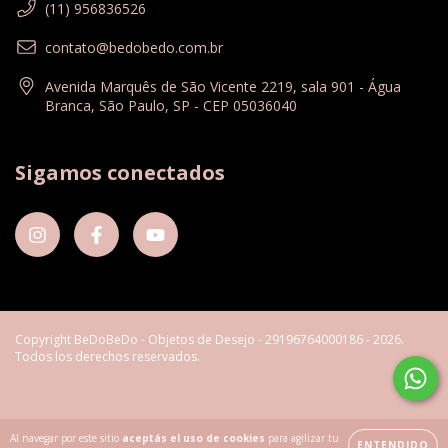
(11) 956836526
contato@bedobedo.com.br
Avenida Marquês de São Vicente 2219, sala 901 - Água
Branca, São Paulo, SP - CEP 05036040
Sigamos conectados
Copyright BeDoBeDo - Objetos de Desejo - 29196764000186 - 2026.
Todos los derechos reservados.
Al navegar por este sitio
aceptás el uso de cookies
para agilizar tu
ENTENDIDO