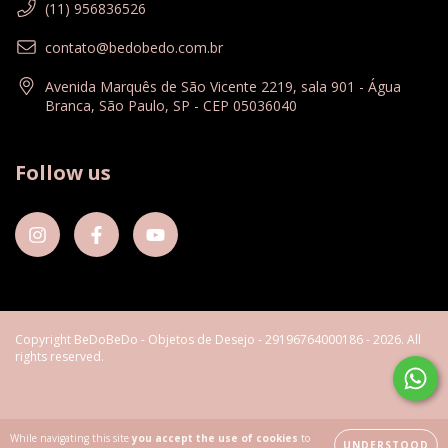
(11) 956836526
contato@bedobedo.com.br
Avenida Marquês de São Vicente 2219, sala 901 - Água
Branca, São Paulo, SP - CEP 05036040
Follow us
Copyright BeDoBeDo - Objetos de Desejo - 29196764000186 - 2026. All
rights reserved.
While navigating this site
you accept the use of cookies
to
UNDERSTOOD