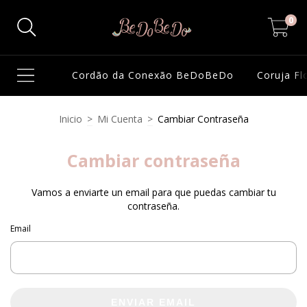
0
Cordão da Conexão BeDoBeDo
Coruja F
Inicio
>
Mi Cuenta
>
Cambiar Contraseña
Cambiar contraseña
Vamos a enviarte un email para que puedas cambiar tu
contraseña.
Email
ENVIAR EMAIL