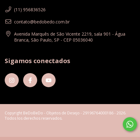
(11) 956836526
contato@bedobedo.com.br
Avenida Marquês de São Vicente 2219, sala 901 - Água
Branca, São Paulo, SP - CEP 05036040
Sigamos conectados
Copyright BeDoBeDo - Objetos de Desejo - 29196764000186 - 2026.
Todos los derechos reservados.