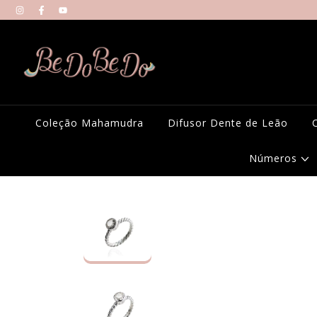
Coleção Mahamudra
Difusor Dente de Leão
Números