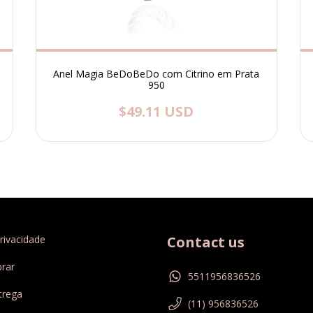
m
Anel Magia BeDoBeDo com Citrino em Prata
950
$49.11 USD
Privacidade
Contact us
rar
5511956836526
trega
(11) 956836526