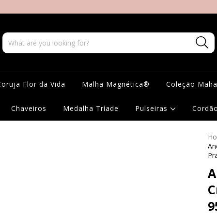
Coruja Flor da Vida
Malha Magnética®
Coleção Mah
Chaveiros
Medalha Tríade
Pulseiras
Cordã
H
An
Pr
A
C
9