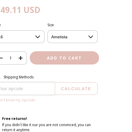
$49.11 USD
e
Size
pping for zipcode:
CHANGE ZIPCODE
Shipping Methods
CALCULATE
on't know my zipcode
Free returns!
If you didn´t like it our you are not convinced, you can
return it anytime.