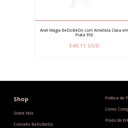
diana em
Anel Magia BeDoBeDo com Ametista Clara e
Prata 950
$49.11 USD
Shop
Politica de 
Como Comp
Sobre Nós
Prazo de En
Conceito BeDoBeDo