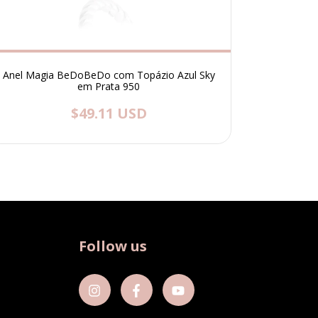
Anel Magia BeDoBeDo com Topázio Azul Sky
Anel Ma
em Prata 950
$49.11 USD
Follow us