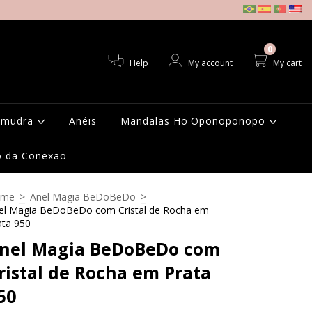
0
Help
My account
My cart
amudra
Anéis
Mandalas Ho'Oponoponopo
o da Conexão
ome
>
Anel Magia BeDoBeDo
>
el Magia BeDoBeDo com Cristal de Rocha em
ata 950
nel Magia BeDoBeDo com
ristal de Rocha em Prata
50