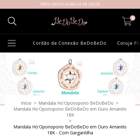
FRETE GRÁTIS ACIMA DE R$ 350,00
0
Cordão da Conexão BeDoBeDo
Coruja F
Início
>
Mandala Ho'Oponopono BeDoBeDo
>
Mandala Ho'Oponopono BeDoBeDo em Ouro Amarelo
18K
>
Mandala Ho'Oponopono BeDoBeDo em Ouro Amarelo
18K - Com Gargantilha