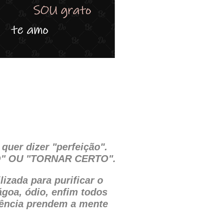
quer dizer "perfeição".
RO" OU "TORNAR CERTO".
izada para purificar o
ágoa, ódio, enfim todos
uência prendem a mente