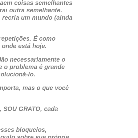
raem coisas semelhantes
trai outra semelhante.
 recria um mundo (ainda
repetições. É como
 onde está hoje.
Não necessariamente o
e o problema é grande
olucioná-lo.
mporta, mas o que você
O, SOU GRATO, cada
esses bloqueios,
quilo sobre sua própria