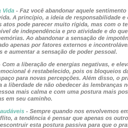
a Vida
- Faz você abandonar aquele sentimento 
vida. A princípio, a ideia de responsabilidade e
s atos pode parecer muito rígida, mas com o t
vel de independência e pro atividade e do que 
memórias. Ao abandonar a sensação de impotênc
do apenas por fatores externos e incontrolávei
s e aumentar a sensação de poder pessoal.
 Com a liberação de energias negativas, e ele
 emocional é restabelecido, pois os bloqueios da
paço para novas percepções. Além disso, o pr
a liberdade de não obedecer às lembranças ne
ssoa mais calma e com uma postura mais posi
as em seu caminho.
audáveis
- Sempre quando nos envolvemos e
lito, a tendência é pensar que apenas os outro
scontruir esta postura passiva para que o pra