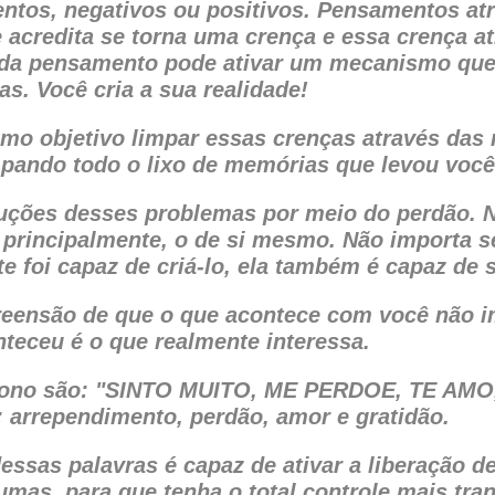
ntos, negativos ou positivos. Pensamentos at
ue acredita se torna uma crença e essa crença a
ada pensamento pode ativar um mecanismo que
as. Você cria a sua realidade!
o objetivo limpar essas crenças através das 
pando todo o lixo de memórias que levou você
luções desses problemas por meio do perdão. 
 principalmente, o de si mesmo. Não importa s
 foi capaz de criá-lo, ela também é capaz de s
reensão de que o que acontece com você não i
nteceu é o que realmente interessa.
pono são: "SINTO MUITO, ME PERDOE, TE AM
a: arrependimento, perdão, amor e gratidão.
essas palavras é capaz de ativar a liberação d
mas, para que tenha o total controle mais tran