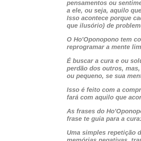
pensamentos ou sentime
a ele, ou seja, aquilo q
Isso acontece porque c
que ilusório) de problem
O Ho'Oponopono tem com
reprogramar a mente lim
É buscar a cura e ou so
perdão dos outros, mas,
ou pequeno, se sua mente
Isso é feito com a comp
fará com aquilo que aco
As frases do Ho'Opono
frase te guia para a cur
Uma simples repetição d
memórias negativas, trau