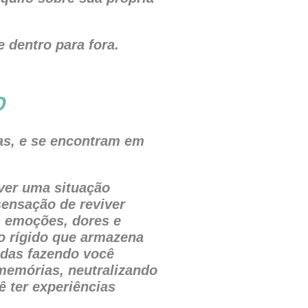
 dentro para fora.
O
as, e se encontram em
iver uma situação
sensação de reviver
s emoções, dores e
o rígido que armazena
adas fazendo você
memórias, neutralizando
 ter experiências