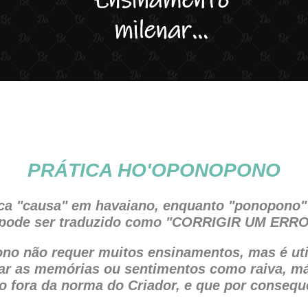
PRÁTICA HO'OPONOPONO
ica "causa" em havaiano, enquanto "ponopono" 
pode ser traduzido como "CORRIGIR UM ER
no não requer muitos ensinamentos, mas é util
vrar as memórias ou sentimentos como raiva, m
o fora da norma do Criador, e que por conseq