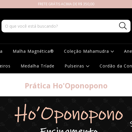
FRETE GRÁTIS ACIMA DE R$ 350,00
da
Malha Magnética®
Coleção Mahamudra
Ane
eiros
Medalha Tríade
Pulseiras
Cordão da Co
Prática Ho'Oponopono